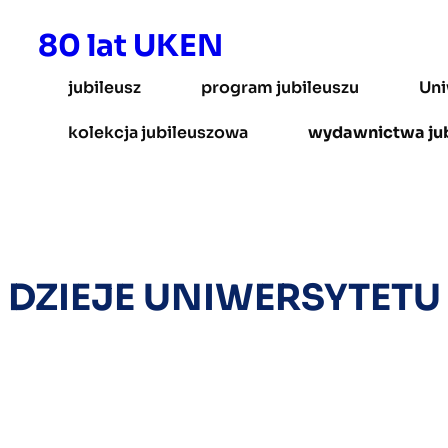
Przejdź
80 lat UKEN
do
treści
jubileusz
program jubileuszu
Uni
kolekcja jubileuszowa
wydawnictwa ju
DZIEJE UNIWERSYTETU