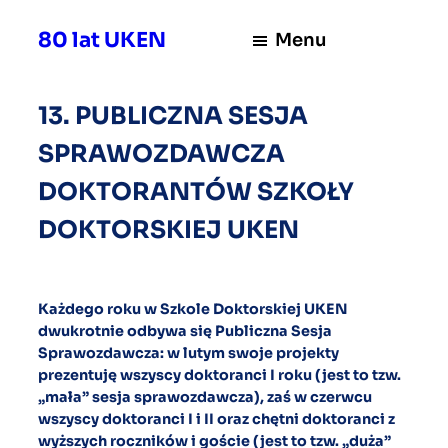
Przejdź
80 lat UKEN
Menu
do
treści
13. PUBLICZNA SESJA
SPRAWOZDAWCZA
DOKTORANTÓW SZKOŁY
DOKTORSKIEJ UKEN
Każdego roku w Szkole Doktorskiej UKEN
dwukrotnie odbywa się Publiczna Sesja
Sprawozdawcza: w lutym swoje projekty
prezentuję wszyscy doktoranci I roku (jest to tzw.
„mała” sesja sprawozdawcza), zaś w czerwcu
wszyscy doktoranci I i II oraz chętni doktoranci z
wyższych roczników i goście (jest to tzw. „duża”